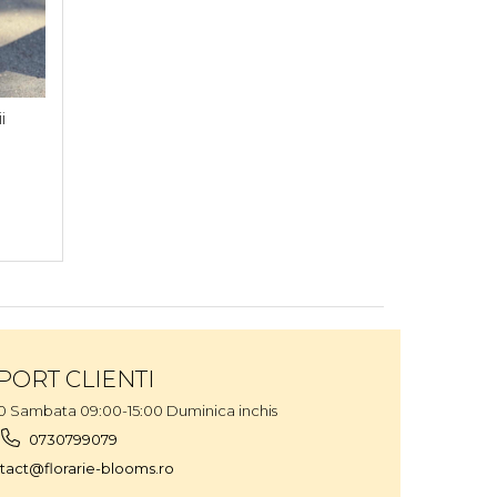
i
PORT CLIENTI
00 Sambata 09:00-15:00 Duminica inchis
0730799079
tact@florarie-blooms.ro