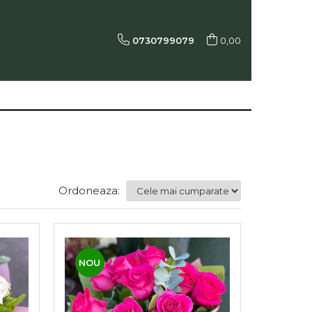
0730799079
0,00
Ordoneaza:
NOU